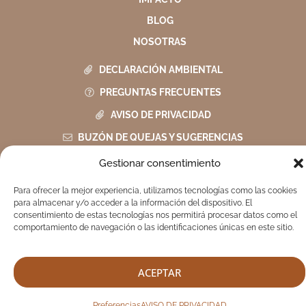
BLOG
NOSOTRAS
DECLARACIÓN AMBIENTAL
PREGUNTAS FRECUENTES
AVISO DE PRIVACIDAD
BUZÓN DE QUEJAS Y SUGERENCIAS
Gestionar consentimiento
Para ofrecer la mejor experiencia, utilizamos tecnologías como las cookies
TEKITI © 2026
para almacenar y/o acceder a la información del dispositivo. El
consentimiento de estas tecnologías nos permitirá procesar datos como el
comportamiento de navegación o las identificaciones únicas en este sitio.
ACEPTAR
Preferencias
AVISO DE PRIVACIDAD