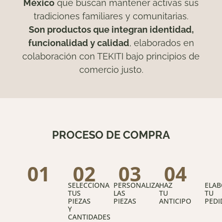
México
que buscan mantener activas sus
tradiciones familiares y comunitarias.
Son productos que integran identidad,
funcionalidad y calidad
, elaborados en
colaboración con TEKITI bajo principios de
comercio justo.
PROCESO DE COMPRA
01
02
03
04
SELECCIONA
PERSONALIZA
HAZ
ELA
TUS
LAS
TU
TU
PIEZAS
PIEZAS
ANTICIPO
PEDI
Y
CANTIDADES