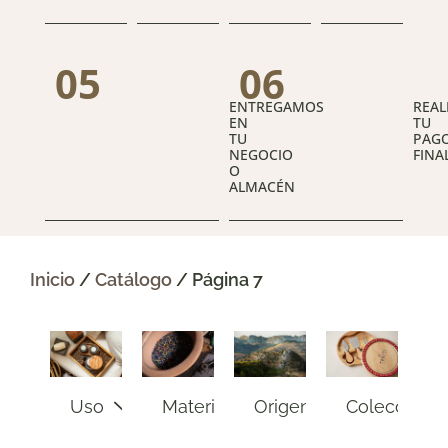
05
06
ENTREGAMOS
REAL
EN
TU
TU
PAG
NEGOCIO
FINA
O
ALMACÉN
Inicio
/
Catálogo
/ Página 7
Uso
Materiales
Origen
Coleccione