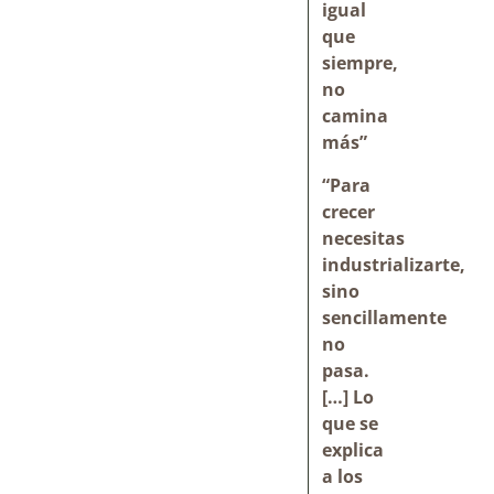
igual
que
siempre,
no
camina
más”
“Para
crecer
necesitas
industrializarte,
sino
sencillamente
no
pasa.
[…] Lo
que se
explica
a los