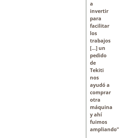
a
invertir
para
facilitar
los
trabajos
[…] un
pedido
de
Tekiti
nos
ayudó a
comprar
otra
máquina
y ahí
fuimos
ampliando”