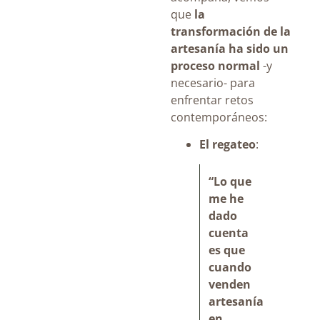
que
la
transformación de la
artesanía ha sido un
proceso normal
-y
necesario- para
enfrentar retos
contemporáneos:
El regateo
:
“Lo que
me he
dado
cuenta
es que
cuando
venden
artesanía
en