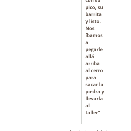
con su
pico, su
barrita
y listo.
Nos
íbamos
a
pegarle
allá
arriba
al cerro
para
sacar la
piedra y
llevarla
al
taller”