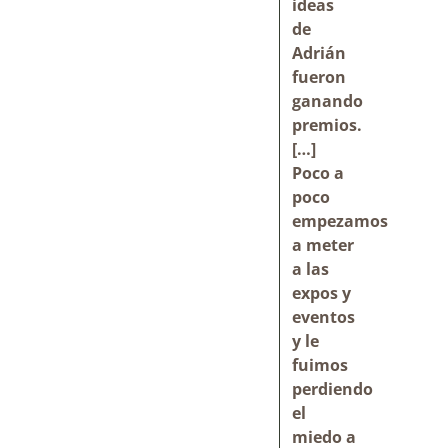
ideas
de
Adrián
fueron
ganando
premios.
[…]
Poco a
poco
empezamos
a meter
a las
expos y
eventos
y le
fuimos
perdiendo
el
miedo a