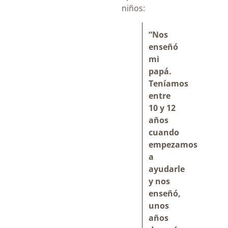
niños:
“Nos
enseñó
mi
papá.
Teníamos
entre
10 y 12
años
cuando
empezamos
a
ayudarle
y nos
enseñó,
unos
años