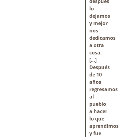
después
lo
dejamos
y mejor
nos
dedicamos
a otra
cosa.
[…]
Después
de 10
años
regresamos
al
pueblo
a hacer
lo que
aprendimos
y fue