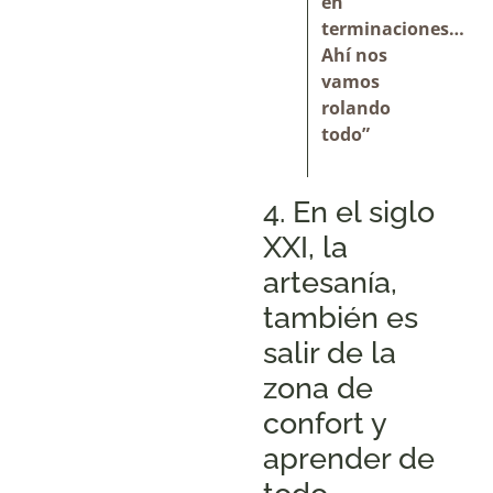
en
terminaciones…
Ahí nos
vamos
rolando
todo”
4. En el siglo
XXI, la
artesanía,
también es
salir de la
zona de
confort y
aprender de