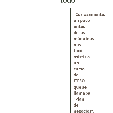
todo
“Curiosamente,
un poco
antes
de las
máquinas
nos
tocó
asistir a
un
curso
del
ITESO
que se
llamaba
“Plan
de
negocios”.