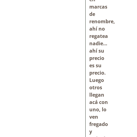
marcas
de
renombre,
ahí no
regatea
nadie…
ahí su
precio
es su
precio.
Luego
otros
llegan
acá con
uno, lo
ven
fregado
y